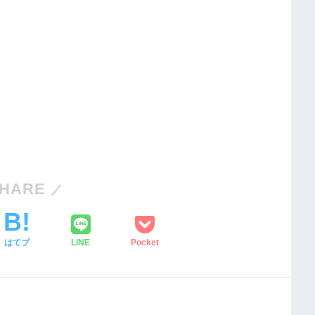
HARE
はてブ
LINE
Pocket