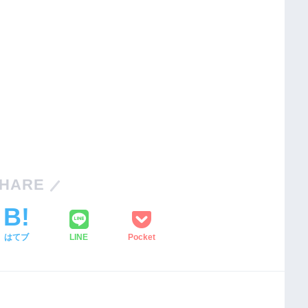
HARE
はてブ
LINE
Pocket