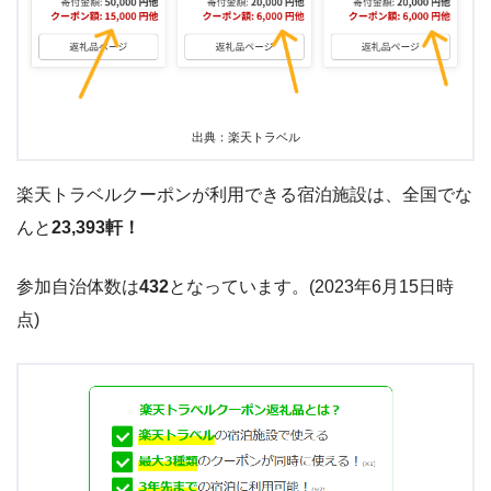
出典：楽天トラベル
楽天トラベルクーポンが利用できる宿泊施設は、全国でな
んと
23,393軒！
参加自治体数は
432
となっています。
(2023
年
6
月
15
日時
点
)