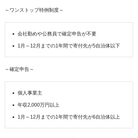
～ワンストップ特例制度～
会社勤めや公務員で確定申告が不要
1
月～
12
月までの
1
年間で寄付先が
5
自治体以下
～確定申告～
個人事業主
年収
2,000
万円以上
1
月～
12
月までの
1
年間で寄付先が
6
自治体以上